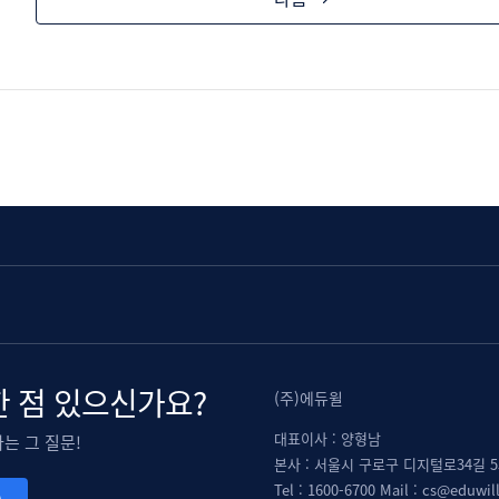
 점 있으신가요?
(주)에듀윌
대표이사 : 양형남
는 그 질문!
본사 : 서울시 구로구 디지털로34길 
Tel : 1600-6700 Mail : cs@eduwil