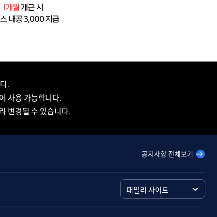
다.
어 사용 가능합니다.
라 변경될 수 있습니다.
공지사항 전체보기
패밀리 사이트