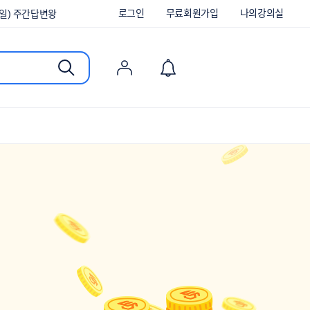
로그인
무료회원가입
나의강의실
/6(일) 주간답변왕
/30(일) 주간답변왕
[당첨발표] 대나무숲에 속 시~원한 댓글달고 커피 쿠폰 받자!
/20(일) 주간답변왕
13(일) 주간답변왕
/6(일) 주간답변왕
/30(일) 주간답변왕
kts****
luj****
에듀산
hoi****