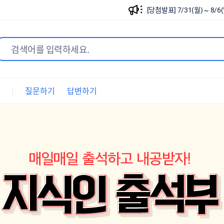
[당첨발표] 7/31(월) ~ 8
[당첨발표] 7/24(월) ~ 7
[당첨발표] 8/14(월) ~ 8
[당첨발표] 8/7(월) ~ 8/
트
질문하기
답변하기
[당첨발표] 7/31(월) ~ 8
[당첨발표] 7/24(월) ~ 7