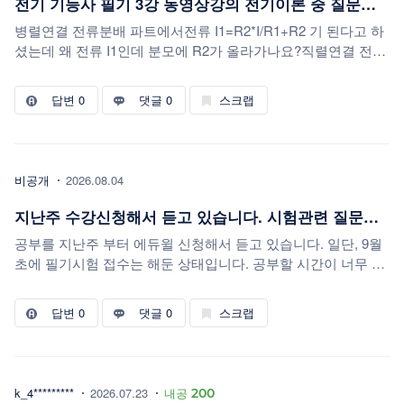
전기 기능사 필기 3강 동영상강의 전기이론 중 질문이요
병렬연결 전류분배 파트에서전류 I1=R2*I/R1+R2 기 된다고 하
셨는데 왜 전류 I1인데 분모에 R2가 올라가나요?직렬연결 전압
분배 파트에서는 V1=R1*V/R1+R2 이 식처럼 전압 V1에서 분모
에 R1이 올라가는데 왜 병렬 전류분배에서는 분모가 다른가요?
답변
0
댓글 0
스크랩
비공개
2026.08.04
지난주 수강신청해서 듣고 있습니다. 시험관련 질문사항이 있습니다.
공부를 지난주 부터 에듀윌 신청해서 듣고 있습니다. 일단, 9월
초에 필기시험 접수는 해둔 상태입니다. 공부할 시간이 너무 적
은거 같아 어떻케 해야 할지 잘 모르겠습니다. 과년도 문제만 계
속해서 시험을 쳐야할지. 포기하고 내년 1회 시험 준비를 차근
답변
0
댓글 0
스크랩
차근 해야 할지.
k_4*********
2026.07.23
내공
200