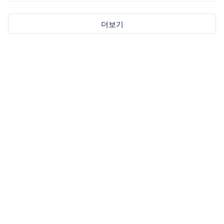
더보기
[당첨발표] 7/24(월) ~ 7/30(일) 주간답변왕
[당첨발표] 대나무숲에 속 시~원한 댓글달고 커피 쿠폰 받자!