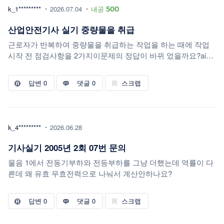
k_1*********
2026.07.04
내공
500
산업안전기사 실기 중량물을 취급
근로자가 반복하여 중량물을 취급하는 작업을 하는 때에 작업
시작 전 점검사항을 2가지이문제의 정답이 바뀌 었을까요?ai는
이렇게 알려주는데중량물 취급에 따른 위험성평가 결과의 확인
작업근로자의 통행 유무 및 통행경로의 상태작업장 내 유해위
답변
0
댓글 0
스크랩
험요인의 유무기존답변으로중량물 취급의 올바른자세및 복장
위험물이 날아 흩어짐에따른 보호구착용이렇게 되어 있어서 뭘
써야 할지 모르겠네요
k_4*********
2026.06.28
기사실기 2005년 2회 07번 문의
물음 1에서 전동기부하와 전등부하를 그냥 더했는데 역률이 다
른데 왜 유효 무효전력으로 나눠서 계산안하나요?
답변
0
댓글 0
스크랩