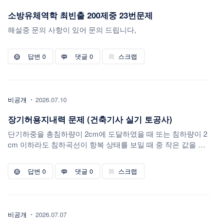
소방유체역학 최빈출 200제중 23번문제
해설중 문의 사항이 있어 문의 드립니다,
답변
0
댓글 0
스크랩
비공개
2026.07.10
장기허용지내력 문제 (건축기사 실기 토공사)
단기하중을 총침하량이 2cm에 도달하였을 때 또는 침하량이 2
cm 이하라도 침하곡선이 항복 상태를 보일 때 중 작은 값을 기
준으로 산정하잖아요, 이 문제에서 하중침하량 곡선의 기울기
가 달라지는 지점은 항복 상태를 보이는 것이 아닌 건가요? 이
답변
0
댓글 0
스크랩
문제에서는 총침하량이 2cm에 도달하였을 때만 고려하는 것인
지 궁금합니다!
비공개
2026.07.07