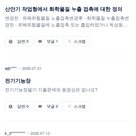
산안기 작업형에서 화학물질 누출 접촉에 대한 정의
변경전 - 유해위험물질 노출접촉변경후 - 화학물질 누출접촉변
경전 - 유해위험물질에 노출접촉 또는 흡입하였거나 독성동물
에 쏘이거나 물린 경우 또는 흡입한경우를 말한다변경후 - 유해
위험물질에 노출 접촉 또는 흡입한 경우를 말한다. ('25. 3.26 개
답변
0
댓글 1
스크랩
정)이게 맞는건가요?
wjb****
2026.07.21
전기기능장
전기기능장필기 기출문제와 동영상은 없나요?
답변
0
댓글 0
스크랩
k_3*********
2026.07.12