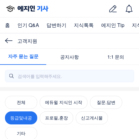
에지인
기사
홈
인기 Q&A
답변하기
지식톡톡
에지인 Tip
지
고객지원
자주 묻는 질문
공지사항
1:1 문의
전체
에듀윌 지식인 시작
질문,답변
등급및내공
프로필,훈장
신고게시물
기타