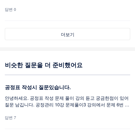
지않습니다. 흙의 포함되지 않았다면 이 정확히 어떤 뜻일까요?
답변 0
더보기
비슷한 질문을 더 준비했어요
공정표 작성시 질문있습니다.
안녕하세요. 공정표 작성 문제 풀이 강의 듣고 궁금한점이 있어
질문 남깁니다. 공정관리 10강 문제풀이3 강의에서 문제 6번 공
정표를 그릴때 5번이 꼭 그려져서 더미로 6번으로 가야 하는건
가요? 3번(e작업)이나 4번(g작업)에서 바로 6번으로 가면 안되
답변 7
는지 궁금합니다.