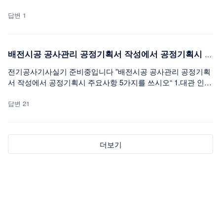
요 CP 2개 까지는 할 수 있을거같은데 3개부터 어떻게 하는지
감이 안잡힙니다 ㅠㅠ 참고할만한 강의나 설명 부탁드립니다
답변 1
배전시공 공사관리 공정기획서 작성에서 공정기획시 주의사항 5가지
전기공사기사실기 준비중입니다 ”배전시공 공사관리 공정기획
서 작성에서 공정기획시 주요사항 5가지를 쓰시오“ 1.대관 인허
가 사항 2.장기,기계 동원 계획 3.안전관리 사항 4.가설 운반 계
획 5.작업 인력 동원 계획 이렇게 작성해도 될까요? #전기공사
답변 21
기사실기
더보기