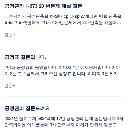
공정관리 1-373 20 번문제 해설 질문
교수님께서 공기단축을 하실때 cp 와 sp 같게되면 병렬 단축을
하라고 하셧잖아요 그래서 20번문제에서 2차 단축을 하실때는
cp와 sp 가 17로 같아서 병렬 단축을 하셧는데 이후에 cp와 sp
를 동시에 2일 단축해서 총 15 가 됬습니다. 그러면 결국 cp 가 1
답변 1
5 sp 가 15인거 2개 해서 3차 병렬에는 3개 패스를 한번에 고려
해서 3차 단축을 해야하는거 아닌가요 ? 근데 교수님께서 강의
애서는 그냥 2차 단축 하고 3개를 병렬을 안하시고 그냥 바로 3
공정표 질문입니다.
차단축을 2차단축들의 경우의 수에서 바로 단축을 하셔서 그게
너무 햇갈려서 질문드립니다.
4번째 공정강의 들었습니다. 이미지 1은 예제문제입니다 이미
지 2는 교수님께서 그려주신 공정표 입니다. 이미지 3은 제가 그
린 공정표 입니다. 제가 그린것도 맞는 것 같아서 질문 드립니
다.
답변 5
공정관리 질문드려요
2021년 실기교재 p824쪽에 17번 공정관리 문제 질문입니다 2차
단축까지는 이해했는데 3차 단축부터 이해가 안되서 질문드려