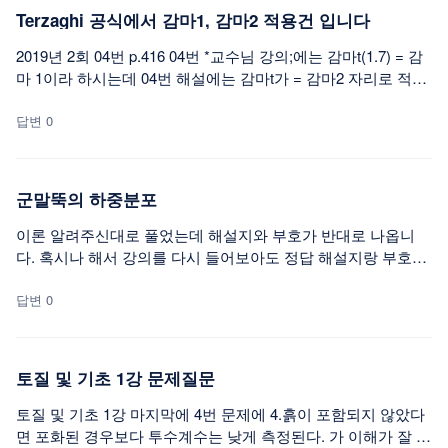
Terzaghi 공식에서 감마1, 감마2 적용건 입니다
2019년 2회 04번 p.416 04번 *교수님 강의;에는 감마t(1.7) = 감
마 1이라 하시는데 04번 해설에는 감마t가 = 감마2 자리로 적용
해서 정답이 3번 149.52 로 돼 있읍니다 -강의대로 적용하면 14
4.705가 나오는데 어떤것이 맞는 것인지요 **해설과 정답이 틀
답변 0
린것 같기도 하고요 ㅠㅠㅠㅠㅠㅠㅠ
군말뚝의 하중분포
이론 알려주신대로 풀었는데 해설지와 부호가 반대로 나옵니
다. 혹시나 해서 강의를 다시 들어보아도 정답 해설지랑 부호가
반대, 답도 예시문제 중 맞는게 없습니다. 설명 부탁드려요ㅠㅠ
ㅠㅠ
답변 0
토질 및 기초 1강 문제질문
토질 및 기초 1강 마지막에 4번 문제에 4.흙이 포함되지 않았다
면 포화된 경우보다 투수계수는 낮게 측정된다. 가 이해가 잘 되