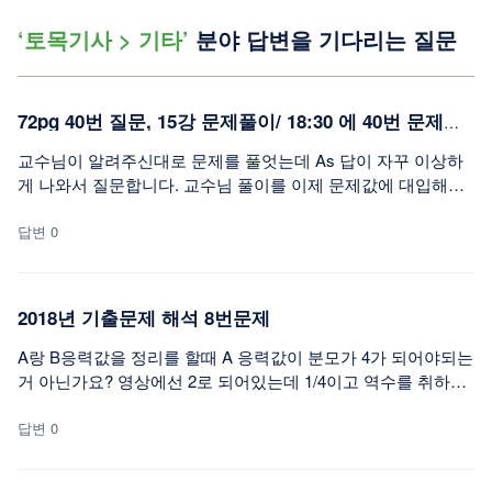
‘토목기사 > 기타’
분야 답변을 기다리는 질문
72pg 40번 질문, 15강 문제풀이/ 18:30 에 40번 문제풀이
교수님이 알려주신대로 문제를 풀엇는데 As 답이 자꾸 이상하
게 나와서 질문합니다. 교수님 풀이를 이제 문제값에 대입해서
적어보면 200x10^6 = 0.85 x As x 400(fy항복강도) x (500-a/2)
이고 이 a를 구하기위해서 a= As x 400 / 1x0.85x28(fck) x300(b
답변 0
w) 를해서 위 식의 a값에 대입해서 결국 As 가미지수인 2차식을
solve 로 푸니까 As 값이 자꾸 16583.7mm^2 이나오는데 이렇
게 푸는게 맞나요 교수님? 그리고 아마 설명해주신 식이 적용이
2018년 기출문제 해석 8번문제
안된다면 b와 bw의 차이때문일거라 생각하는데 풀이가 맞는지
확인 부탁드립니다!
A랑 B응력값을 정리를 할때 A 응력값이 분모가 4가 되어야되는
거 아닌가요? 영상에선 2로 되어있는데 1/4이고 역수를 취하면
4로 바꿔야 되는것 같은데 그러면 답이 없어서 질문합니다.
답변 0