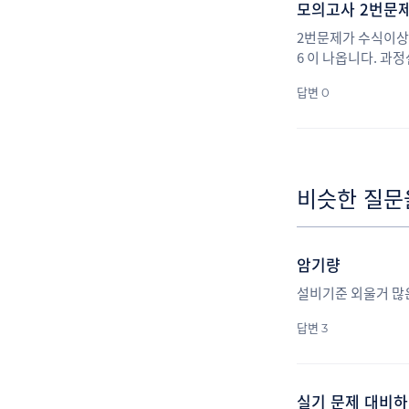
모의고사 2번문제
2번문제가 수식이상인지
6 이 나옵니다. 과
한번 설명해주세요 
답변 0
비슷한 질문
암기량
설비기준 외울거 많
답변 3
실기 문제 대비하