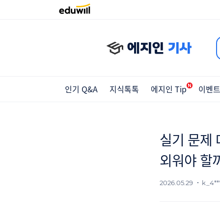
에지인
기사
인기 Q&A
지식톡톡
에지인 Tip
이벤
실기 문제 
외워야 할
2026.05.29
k_4***