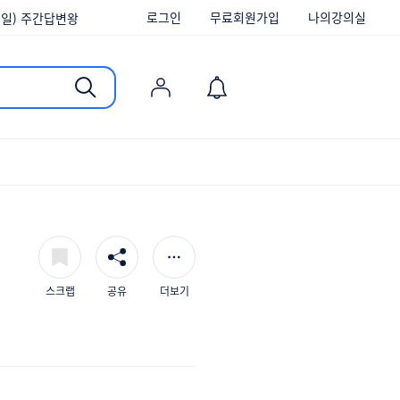
로그인
무료회원가입
나의강의실
/6(일) 주간답변왕
/30(일) 주간답변왕
[당첨발표] 대나무숲에 속 시~원한 댓글달고 커피 쿠폰 받자!
/20(일) 주간답변왕
13(일) 주간답변왕
/6(일) 주간답변왕
/30(일) 주간답변왕
스크랩
공유
더보기