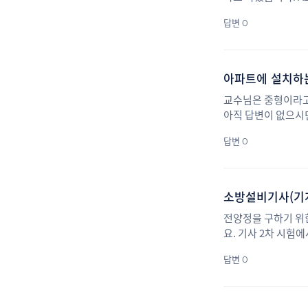
때 유량계수 대신 속
답변 0
다,
아파트에 설치하
교수님은 중형이라고
아직 답변이 없으시던
답변 0
소방설비기사(기계)
전양정을 구하기 위한 단
요. 기사 2차 시험
소수점 이하 값을 
답변 0