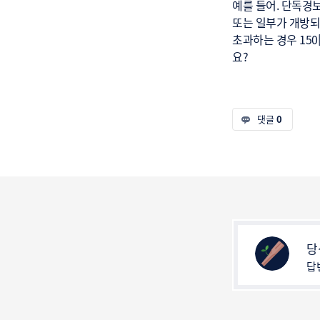
예를 들어. 단독경
또는 일부가 개방되
초과하는 경우 15
요?
댓글
0
당
답