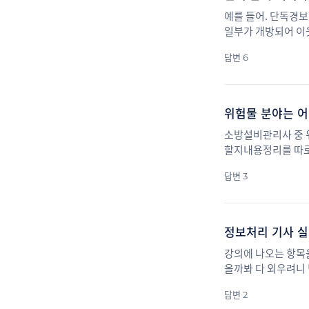
예를 들어. 단독경보
일부가 개방되어 이웃
경우 150[㎡]마다
답변 6
위험물 분야는 어
소방설비관리사 중 
할지내용정리를 따로
답변 3
정보처리 기사 실
강의에 나오는 항목을
올까봐 다 외우려니
답변 2