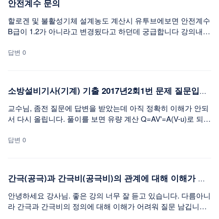
안전계수 문의
할로겐 및 불활성기체 설계농도 계산시 유투브에보면 안전계수
B급이 1.2가 아니라고 변경됬다고 하던데 궁급합니다 강의내용
은 내용변경이 없는데 변경된것이 맞는지요 ? 맞으면 변경시 공
지된 내용이 있나요 ? 다른것 변경될 경우에도 확인해야 될것
답변 0
같아서요 ? 이번 2차 시험에도 래크창고 4미터로 알고 있는데 3
미터라고 해서 충격이 커서 민감해져서 문의합니다
소방설비기사(기계) 기출 2017년2회1번 문제 질문입니다
교수님, 좀전 질문에 답변을 받았는데 아직 정확히 이해가 안되
서 다시 올립니다. 풀이를 보면 유량 계산 Q=AV'=A(V-u)로 되어
있는데 평판이 움직이는 속도 u와 유량Q가 무슨 관계가 있나
요? 노즐과 평판은 분리되어 있는거 아닌가요? 유량 Q=AV해서
답변 0
답이 2번 960이 아닌가 해서 질문 드립니다.
간극(공극)과 간극비(공극비)의 관계에 대해 이해가 어렵습니다.
안녕하세요 강사님. 좋은 강의 너무 잘 듣고 있습니다. 다름아니
라 간극과 간극비의 정의에 대해 이해가 어려워 질문 남깁니다.
* 간극은 토립자를 제외한 물과 공기의 함유량이라고 알고있습