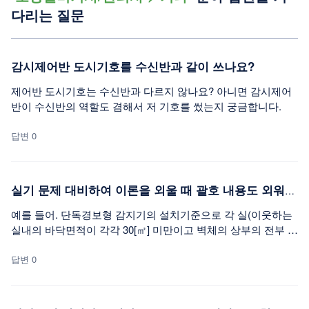
다리는 질문
감시제어반 도시기호를 수신반과 같이 쓰나요?
제어반 도시기호는 수신반과 다르지 않나요? 아니면 감시제어
반이 수신반의 역할도 겸해서 저 기호를 썼는지 궁금합니다.
답변 0
실기 문제 대비하여 이론을 외울 때 괄호 내용도 외워야 할까요?
예를 들어. 단독경보형 감지기의 설치기준으로 각 실(이웃하는
실내의 바닥면적이 각각 30[㎡] 미만이고 벽체의 상부의 전부 또
는 일부가 개방되어 이웃하는 실내와 공기가 상호 유통되는 경
우에는 1개의 실로 봄)마다 설치하되 바닥면적이 150[㎡]를 초
답변 0
과하는 경우 150[㎡]마다 1개 이상 설치할 것 이런식으로 되어
있는 경우에 괄호에 기재된 내용까지 기재를 해야 정답일까요?