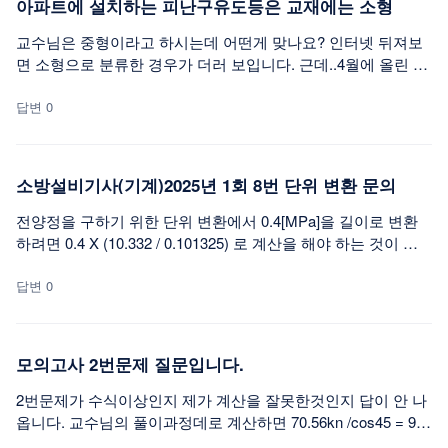
아파트에 설치하는 피난구유도등은 교재에는 소형
교수님은 중형이라고 하시는데 어떤게 맞나요? 인터넷 뒤져보
면 소형으로 분류한 경우가 더러 보입니다. 근데..4월에 올린 질
문도 아직 답변이 없으시던데...
답변 0
소방설비기사(기계)2025년 1회 8번 단위 변환 문의
전양정을 구하기 위한 단위 변환에서 0.4[MPa]을 길이로 변환
하려면 0.4 X (10.332 / 0.101325) 로 계산을 해야 하는 것이 아
닌지요. 기사 2차 시험에서는 소수점 3자리 까지 구한 후 반올림
하여 소수점 2자리 까지 구하는 것으로 알고 있습니다. 강의 내
답변 0
용 처럼 소수점 이하 값을 생략해도 되는지요?
모의고사 2번문제 질문입니다.
2번문제가 수식이상인지 제가 계산을 잘못한것인지 답이 안 나
옵니다. 교수님의 풀이과정데로 계산하면 70.56kn /cos45 = 99.
786 이 나옵니다. 과정설명을 다시한번 해주시고 cos45 , sin45