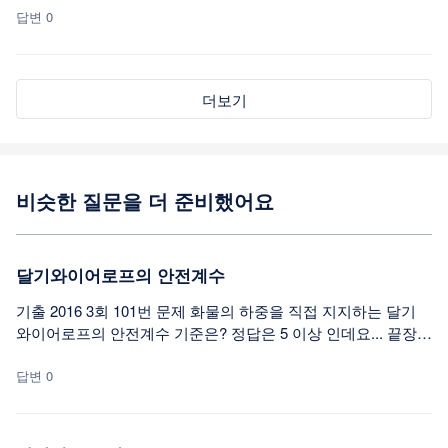
를 어떻게 도출해내는것인지가 궁금합니다. 가능하면 그림으로
답변 0
다시한번 설명해주세요 흐름은 이해는 되는데 cos45를 외우고
있으면서 같은문제나오면 풀어야하나요??
더보기
비슷한 질문을 더 준비했어요
달기와이어로프의 안전계수
기출 2016 3회 101번 문제 화물의 하중을 직접 지지하는 달기
와이어로프의 안전계수 기준은? 정답은 5 이상 인데요... 끝장
암기노트 및 다른 자료에서 달기와이어로프 및 달기강선의 안
전계수는 10 이상으로 되어 있습니다. 위의 두 안전계수를 어떻
답변 0
게 구분해야 할까요?