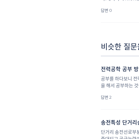
답변 0
비슷한 질문
전력공학 공부 방
공부를 하다보니 전력
을 해서 공부하는 
상전압유도장해배전선
답변 2
야 하는지 고민입니
송전특성 단거리
단거리 송전선로부분
증대되고 공급능력이