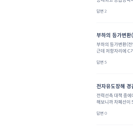
답변 2
부하의 등가변환(
부하의 등가변환(전압
근데 저항자리에 C가
등가변환 #회로이론
답변 5
전력선측 대책 중에
해보니까 차폐선이 
답변 0