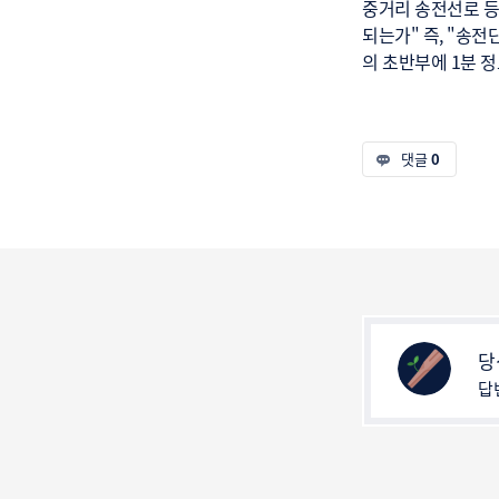
중거리 송전선로 등
되는가" 즉, "송
의 초반부에 1분 
댓글
0
당
답