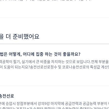
을 더 준비했어요
법은 어떻게, 어디에 집중 하는 것이 좋을까요?
공학이 필기, 실기에서 큰 비중을 차지하는 것으로 보입니다.전체 부분을 
것이 도움이 되는지요?송전선로선로정수 및 코로나송전선로의 특성값 계
로수력발전/화력 발전/원자력 발전발전 쪽은 복불복이 될 것 같은데, 그 
다.
송전선로
에 승압시 장점부분에서 강의9강 마지막에 공급전력과 공급능력 부분이
 증대되는거죠?? p가 수전단 전력이니까 수전능력이 증대되는거아닌가