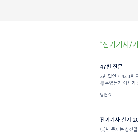
‘전기기사/기
47번 질문
2번 답안이 42-1
됳수있는지 이해가
답변 0
전기기사 실기 2
(1)번 문제는 상전