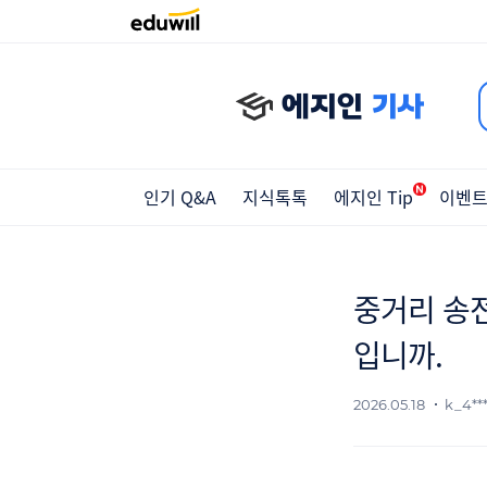
에지인
기사
인기 Q&A
지식톡톡
에지인 Tip
이벤
중거리 송
입니까.
2026.05.18
k_4***