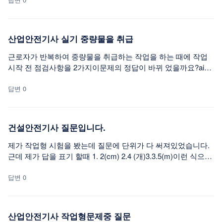
산업안전기사 실기 중량물을 취급
근로자가 반복하여 중량물을 취급하는 작업을 하는 때에 작업
시작 전 점검사항을 2가지이문제의 정답이 바뀌 었을까요?ai는
이렇게 알려주는데중량물 취급에 따른 위험성평가 결과의 확인
작업근로자의 통행 유무 및 통행경로의 상태작업장 내 유해위
답변 0
험요인의 유무기존답변으로중량물 취급의 올바른자세및 복장
위험물이 날아 흩어짐에따른 보호구착용이렇게 되어 있어서 뭘
써야 할지 모르겠네요
건설안전기사 질문입니다.
제가 작업형 시험을 봤는데 질문에 단위가 다 써져있었습니다.
근데 제가 답을 표기 할때 1. 2(cm) 2.4 (개)3.3.5(m)이런 식으로
표기했는데 문제가 있을까요...?
답변 0
산업안전기사 작업형문제중 질문