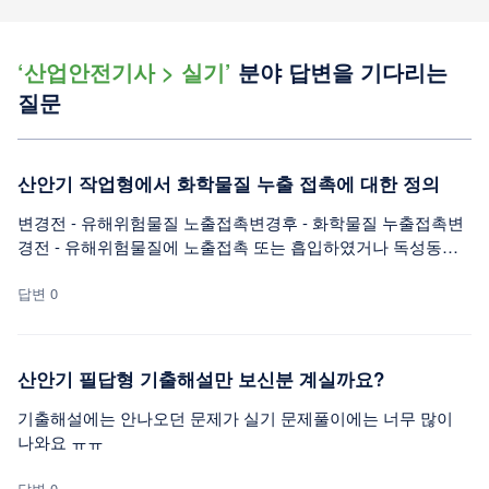
‘산업안전기사 > 실기’
분야 답변을 기다리는
질문
산안기 작업형에서 화학물질 누출 접촉에 대한 정의
변경전 - 유해위험물질 노출접촉변경후 - 화학물질 누출접촉변
경전 - 유해위험물질에 노출접촉 또는 흡입하였거나 독성동물
에 쏘이거나 물린 경우 또는 흡입한경우를 말한다변경후 - 유해
위험물질에 노출 접촉 또는 흡입한 경우를 말한다. ('25. 3.26 개
답변 0
정)이게 맞는건가요?
산안기 필답형 기출해설만 보신분 계실까요?
기출해설에는 안나오던 문제가 실기 문제풀이에는 너무 많이
나와요 ㅠㅠ
답변 0