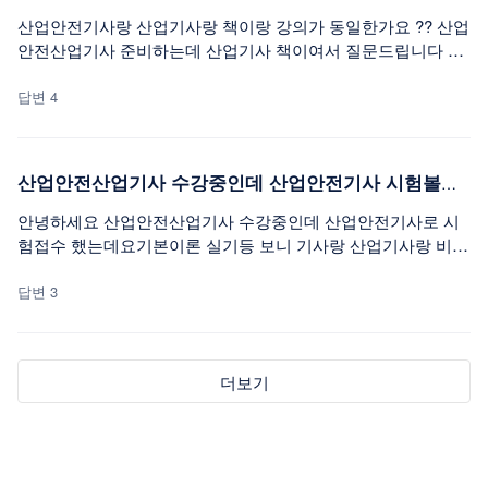
산업안전기사랑 산업기사랑 책이랑 강의가 동일한가요 ?? 산업
안전산업기사 준비하는데 산업기사 책이여서 질문드립니다 동
일한건지 아니면 재구매해야하는지 궁금합니다
답변 4
산업안전산업기사 수강중인데 산업안전기사 시험볼수있을까요?
안녕하세요 산업안전산업기사 수강중인데 산업안전기사로 시
험접수 했는데요기본이론 실기등 보니 기사랑 산업기사랑 비슷
한데기출문제만 산업안전산업기사로 되어 있는데 저 내용으로
공부하고 기사시험 응시해도 되나해서요? (범위나 난이도차있
답변 3
나요)
더보기