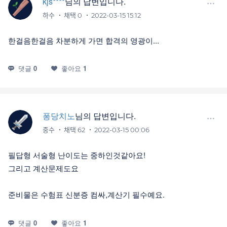
kjs****
님의 답변입니다.
하수
채택 0
2022-03-15 15:12
한걸음한걸음 차분하게 가면 합격의 영광이...
댓글
0
좋아요
1
퐁당치노
님의 답변입니다.
중수
채택 62
2022-03-15 00:06
필답형 서술형 난이도는 중하인것같아요!
그리고 계산문제도요
준비물은 수험표 신분증 컴싸,계산기 필수예요.
댓글
0
좋아요
1