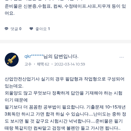
준비물은 신분증,수험표, 컴싸, 수정테이프.샤프,지우개 등이 있
어요.
댓글
0
좋아요
1
qkr*******
님의 답변입니다.
고수
채택 62
2022-03-14 10:59
산업안전산업기사 실기의 경우 필답형과 작업형으로 구성되어
있는데요.
외울양도 많고 무엇보다 정확하게 답안을 기재해야 하는 시험
이기 때문에
필기보다 더 꼼꼼한 공부법이 필요합니다. 기출문제 10~15개년
3회독만 하시고 가면 합격 하실 수 있습니다....난이도는 중하 정
도 보시면 될 것 같구요 시험시간 넉넉합니다....준비물은 필기
때랑 똑같지만 컴싸말고 검정색 볼펜만 들고 가시면 됩니다..